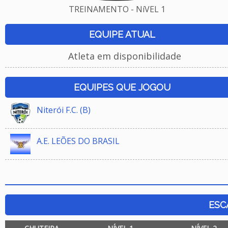
TREINAMENTO - NíVEL 1
EQUIPE ATUAL
Atleta em disponibilidade
EQUIPES QUE JOGOU
Niterói F.C. (B)
A.E. LEÕES DO BRASIL
ESC