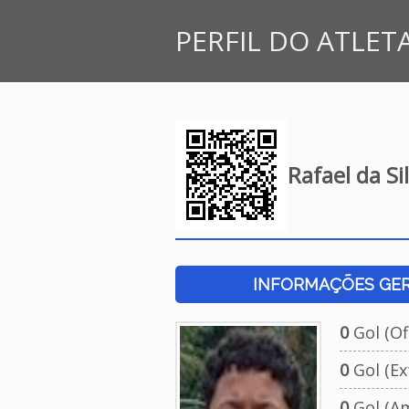
PERFIL DO ATLET
Rafael da Si
INFORMAÇÕES GERA
0
Gol (Ofi
0
Gol (Ext
0
Gol (Am