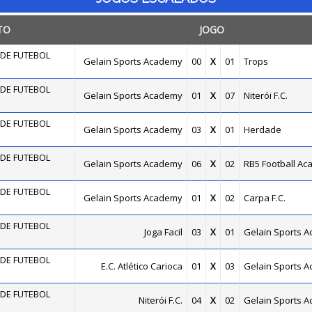
TO
JOGO
DE FUTEBOL
Gelain Sports Academy
00
X
01
Trops
DE FUTEBOL
Gelain Sports Academy
01
X
07
Niterói F.C.
DE FUTEBOL
Gelain Sports Academy
03
X
01
Herdade
DE FUTEBOL
Gelain Sports Academy
06
X
02
RB5 Football A
DE FUTEBOL
Gelain Sports Academy
01
X
02
Carpa F.C.
DE FUTEBOL
Joga Facil
03
X
01
Gelain Sports 
DE FUTEBOL
E.C. Atlético Carioca
01
X
03
Gelain Sports 
DE FUTEBOL
Niterói F.C.
04
X
02
Gelain Sports 