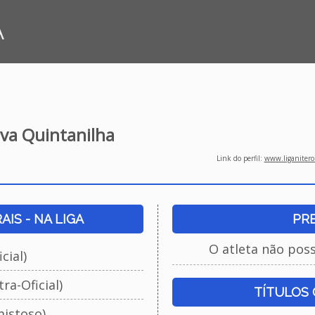
A
lva Quintanilha
Link do perfil:
www.liganiteroi
IS - NA LIGA
PR
O atleta não pos
cial)
ra-Oficial)
TÍTULOS
istoso)