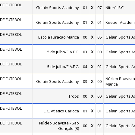
DE FUTEBOL
Gelain Sports Academy
01
X
07
Niterói F.C.
DE FUTEBOL
Gelain Sports Academy
01
X
01
Keeper Academ
DE FUTEBOL
Escola Furacão Maricá
00
X
06
Gelain Sports 
DE FUTEBOL
5 de julho/E.A.F.C.
03
X
00
Gelain Sports 
DE FUTEBOL
5 de julho/E.A.F.C.
04
X
02
Gelain Sports 
DE FUTEBOL
Núcleo Boavista
Gelain Sports Academy
03
X
00
Maricá
DE FUTEBOL
Trops
00
X
00
Gelain Sports 
DE FUTEBOL
E.C. Atlético Carioca
01
X
01
Gelain Sports 
DE FUTEBOL
Núcleo Boavista - São
00
X
03
Gelain Sports 
Gonçalo (B)