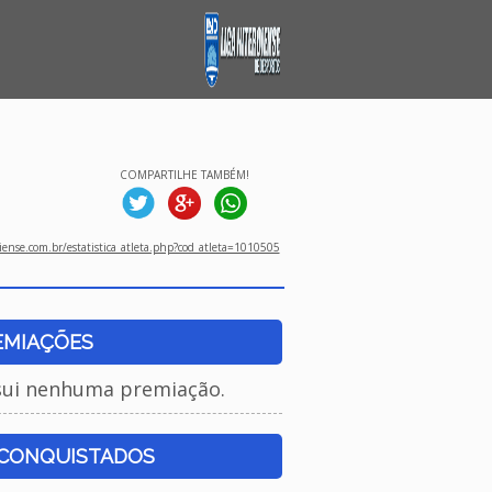
COMPARTILHE TAMBÉM!
ense.com.br/estatistica_atleta.php?cod_atleta=1010505
EMIAÇÕES
sui nenhuma premiação.
 CONQUISTADOS