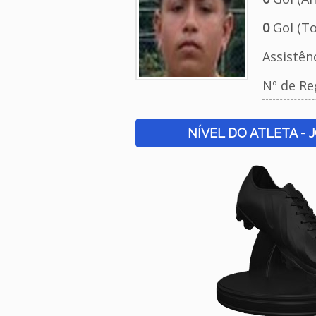
0
Gol (To
Assistên
Nº de Re
NÍVEL DO ATLETA - 