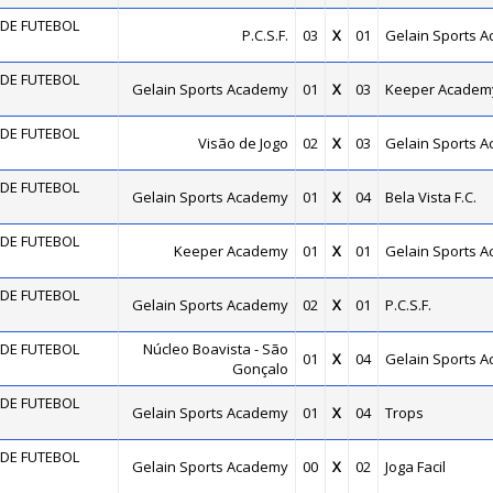
DE FUTEBOL
P.C.S.F.
03
X
01
Gelain Sports 
DE FUTEBOL
Gelain Sports Academy
01
X
03
Keeper Academ
DE FUTEBOL
Visão de Jogo
02
X
03
Gelain Sports 
DE FUTEBOL
Gelain Sports Academy
01
X
04
Bela Vista F.C.
DE FUTEBOL
Keeper Academy
01
X
01
Gelain Sports 
DE FUTEBOL
Gelain Sports Academy
02
X
01
P.C.S.F.
DE FUTEBOL
Núcleo Boavista - São
01
X
04
Gelain Sports 
Gonçalo
DE FUTEBOL
Gelain Sports Academy
01
X
04
Trops
DE FUTEBOL
Gelain Sports Academy
00
X
02
Joga Facil