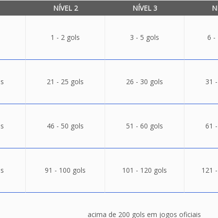
NÍVEL 2
NÍVEL 3
N
1 - 2 gols
3 - 5 gols
6 -
ls
21 - 25 gols
26 - 30 gols
31 -
ls
46 - 50 gols
51 - 60 gols
61 -
ls
91 - 100 gols
101 - 120 gols
121 -
acima de 200 gols em jogos oficiais