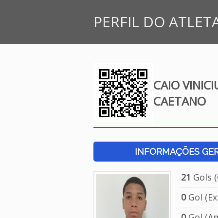
PERFIL DO ATLET
CAIO VINICI
CAETANO
INFORMAÇÕES GERA
21
Gols (O
0
Gol (Ext
0
Gol (Am