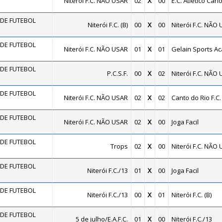
Niterói F.C. NÃO USAR
02
X
00
E.C. Atlético Cari
DE FUTEBOL
Niterói F.C. (B)
00
X
00
Niterói F.C. NÃO
DE FUTEBOL
Niterói F.C. NÃO USAR
01
X
01
Gelain Sports A
DE FUTEBOL
P.C.S.F.
00
X
02
Niterói F.C. NÃO
DE FUTEBOL
Niterói F.C. NÃO USAR
02
X
02
Canto do Rio F.C.
DE FUTEBOL
Niterói F.C. NÃO USAR
02
X
00
Joga Facil
DE FUTEBOL
Trops
02
X
00
Niterói F.C. NÃO
DE FUTEBOL
Niterói F.C./13
01
X
00
Joga Facil
DE FUTEBOL
Niterói F.C./13
00
X
01
Niterói F.C. (B)
DE FUTEBOL
5 de julho/E.A.F.C.
01
X
00
Niterói F.C./13