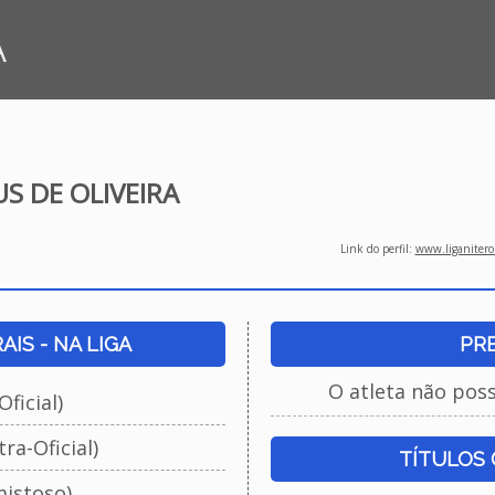
A
US DE OLIVEIRA
Link do perfil:
www.liganiteroi
IS - NA LIGA
PR
O atleta não pos
ficial)
ra-Oficial)
TÍTULOS
istoso)