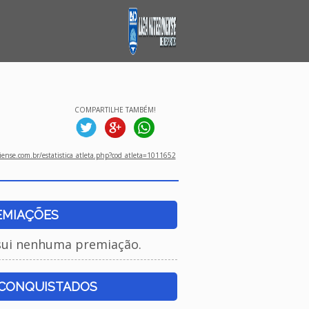
COMPARTILHE TAMBÉM!
ense.com.br/estatistica_atleta.php?cod_atleta=1011652
EMIAÇÕES
sui nenhuma premiação.
 CONQUISTADOS