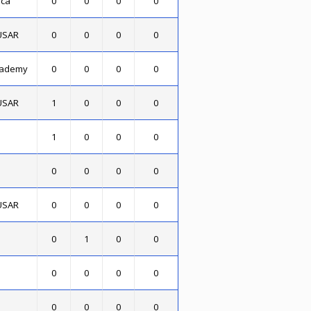
oca
0
0
0
0
 USAR
0
0
0
0
cademy
0
0
0
0
 USAR
1
0
0
0
1
0
0
0
0
0
0
0
 USAR
0
0
0
0
0
1
0
0
0
0
0
0
0
0
0
0