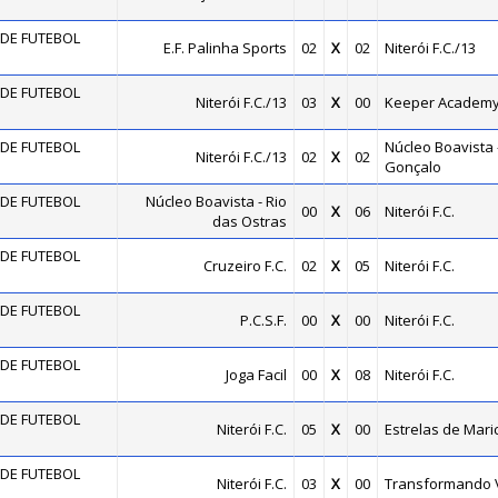
DE FUTEBOL
E.F. Palinha Sports
02
X
02
Niterói F.C./13
DE FUTEBOL
Niterói F.C./13
03
X
00
Keeper Academ
DE FUTEBOL
Núcleo Boavista 
Niterói F.C./13
02
X
02
Gonçalo
DE FUTEBOL
Núcleo Boavista - Rio
00
X
06
Niterói F.C.
das Ostras
DE FUTEBOL
Cruzeiro F.C.
02
X
05
Niterói F.C.
DE FUTEBOL
P.C.S.F.
00
X
00
Niterói F.C.
DE FUTEBOL
Joga Facil
00
X
08
Niterói F.C.
DE FUTEBOL
Niterói F.C.
05
X
00
Estrelas de Mari
DE FUTEBOL
Niterói F.C.
03
X
00
Transformando 