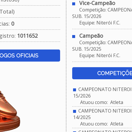
Vice-Campeão
Competição: CAMPEONA
Total)
SUB. 15/2026
Equipe: Niterói F.C.
cias:
0
gistro:
1011652
Campeão
Competição: CAMPEONA
SUB. 15/2025
Equipe: Niterói F.C.
JOGOS OFICIAIS
COMPETIÇÕE
CAMPEONATO NITEROIE
15/2026
Atuou como: Atleta
CAMPEONATO NITEROIE
14/2025
Atuou como: Atleta