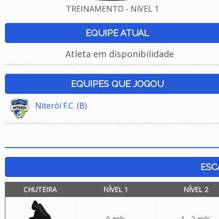
TREINAMENTO - NíVEL 1
EQUIPE ATUAL
Atleta em disponibilidade
EQUIPES QUE JOGOU
Niterói F.C. (B)
ESC
CHUTEIRA
NÍVEL 1
NÍVEL 2
0 gols
1 - 2 gols