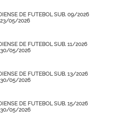
ENSE DE FUTEBOL SUB. 09/2026
 23/05/2026
ENSE DE FUTEBOL SUB. 11/2026
a 30/05/2026
ENSE DE FUTEBOL SUB. 13/2026
a 30/05/2026
ENSE DE FUTEBOL SUB. 15/2026
a 30/05/2026