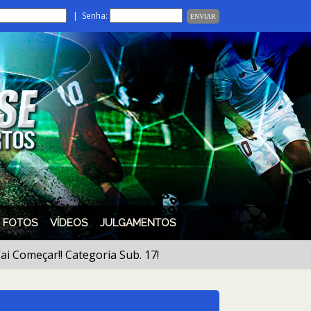
| Senha:
FOTOS
VÍDEOS
JULGAMENTOS
meçar!! Categoria Sub. 17!