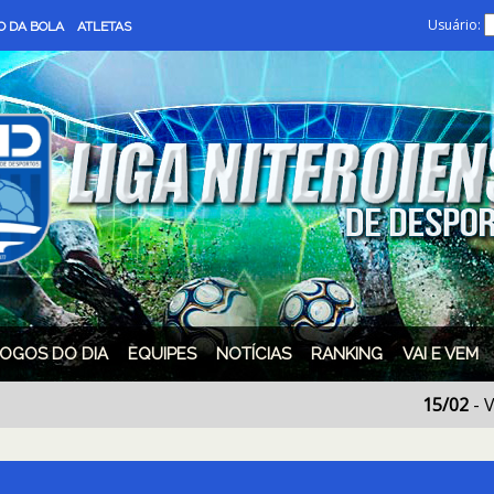
Usuário:
 DA BOLA
ATLETAS
JOGOS DO DIA
EQUIPES
NOTÍCIAS
RANKING
VAI E VEM
15/02
- Vai Co