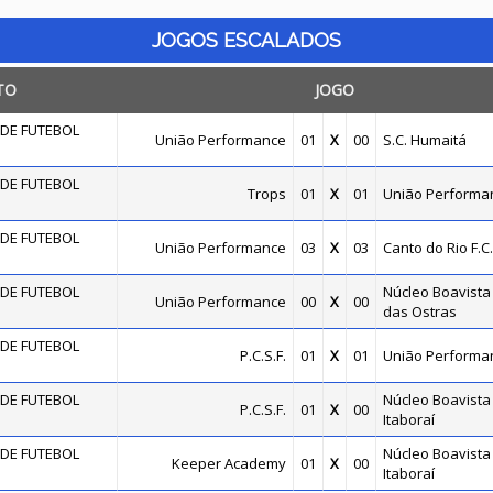
JOGOS ESCALADOS
TO
JOGO
DE FUTEBOL
União Performance
01
X
00
S.C. Humaitá
DE FUTEBOL
Trops
01
X
01
União Performa
DE FUTEBOL
União Performance
03
X
03
Canto do Rio F.C.
DE FUTEBOL
Núcleo Boavista 
União Performance
00
X
00
das Ostras
DE FUTEBOL
P.C.S.F.
01
X
01
União Performa
DE FUTEBOL
Núcleo Boavista 
P.C.S.F.
01
X
00
Itaboraí
DE FUTEBOL
Núcleo Boavista 
Keeper Academy
01
X
00
Itaboraí