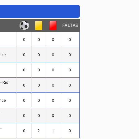
FALTAS
0
0
0
0
nce
0
0
0
0
0
0
0
0
- Rio
0
0
0
0
nce
0
0
0
0
-
0
0
0
0
-
0
2
1
0