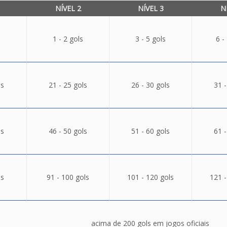
NÍVEL 2
NÍVEL 3
N
1 - 2 gols
3 - 5 gols
6 -
ls
21 - 25 gols
26 - 30 gols
31 -
ls
46 - 50 gols
51 - 60 gols
61 -
ls
91 - 100 gols
101 - 120 gols
121 -
acima de 200 gols em jogos oficiais