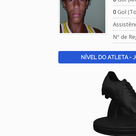
0
Gol (To
Assistên
Nº de Re
NÍVEL DO ATLETA - 