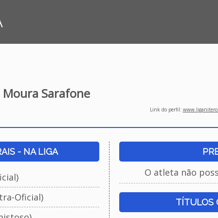
A
s Moura Sarafone
Link do perfil:
www.liganiteroi
IS - NA LIGA
PR
O atleta não pos
cial)
ra-Oficial)
TÍTULOS
istoso)