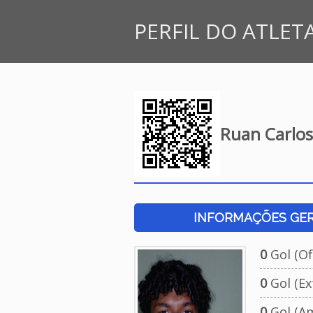
PERFIL DO ATLET
Ruan Carlo
INFORMAÇÕES GERA
0
Gol (Ofi
0
Gol (Ext
0
Gol (Am