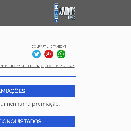
COMPARTILHE TAMBÉM!
ense.com.br/estatistica_atleta.php?cod_atleta=1014376
EMIAÇÕES
sui nenhuma premiação.
 CONQUISTADOS