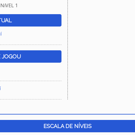
NíVEL 1
TUAL
í
E JOGOU
í
ESCALA DE NÍVEIS