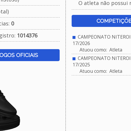
O atleta não possui 
tal)
COMPETIÇÕE
cias:
0
gistro:
1014376
CAMPEONATO NITEROIE
17/2026
Atuou como: Atleta
JOGOS OFICIAIS
CAMPEONATO NITEROIE
17/2025
Atuou como: Atleta