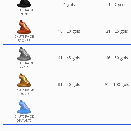
0 gols
1 - 2 gols
CHUTEIRA DE
TREINO
16 - 20 gols
21 - 25 gols
CHUTEIRA DE
BRONZE
41 - 45 gols
46 - 50 gols
CHUTEIRA DE
PRATA
81 - 90 gols
91 - 100 gols
CHUTEIRA DE
OURO
CHUTEIRA DE
DIAMANTE