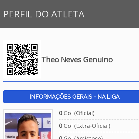
PERFIL DO ATLETA
Theo Neves Genuino
INFORMAÇÕES GERAIS - NA LIGA
0
Gol (Oficial)
0
Gol (Extra-Oficial)
0
Gol (Amistoso)