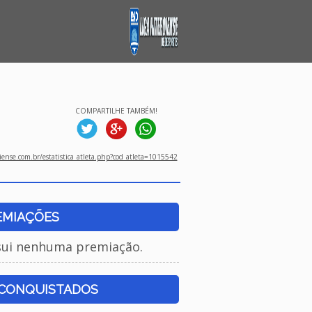
COMPARTILHE TAMBÉM!
ense.com.br/estatistica_atleta.php?cod_atleta=1015542
EMIAÇÕES
sui nenhuma premiação.
 CONQUISTADOS