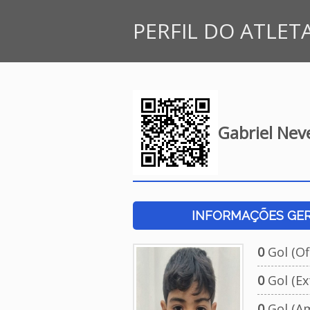
PERFIL DO ATLET
Gabriel Nev
INFORMAÇÕES GERA
0
Gol (Ofi
0
Gol (Ext
0
Gol (Am