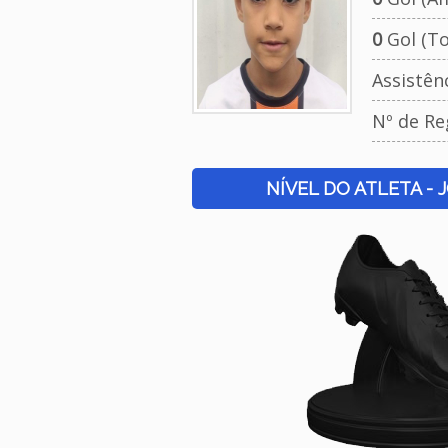
0
Gol (To
Assistên
Nº de Re
NÍVEL DO ATLETA - 