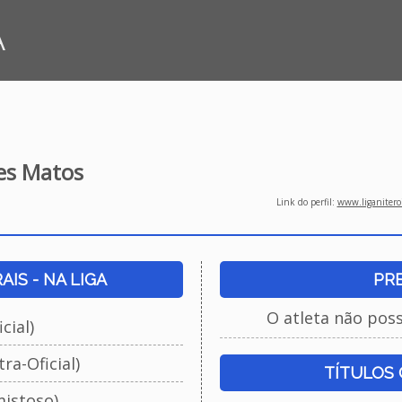
A
es Matos
Link do perfil:
www.liganiteroi
IS - NA LIGA
PR
O atleta não pos
cial)
ra-Oficial)
TÍTULOS
istoso)