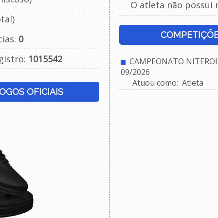
O atleta não possui 
tal)
COMPETIÇÕE
cias:
0
gistro:
1015542
CAMPEONATO NITEROIE
09/2026
Atuou como: Atleta
JOGOS OFICIAIS