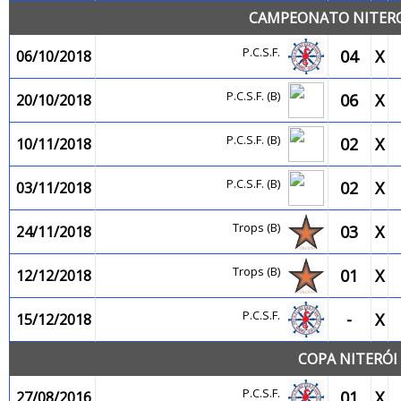
CAMPEONATO NITEROI
P.C.S.F.
04
X
06/10/2018
P.C.S.F. (B)
06
X
20/10/2018
P.C.S.F. (B)
02
X
10/11/2018
P.C.S.F. (B)
02
X
03/11/2018
Trops (B)
03
X
24/11/2018
Trops (B)
01
X
12/12/2018
P.C.S.F.
-
X
15/12/2018
COPA NITERÓI 
P.C.S.F.
01
X
27/08/2016