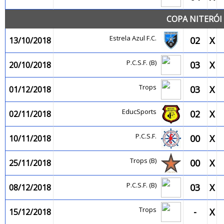
COPA NITERÓI 
Estrela Azul F.C.
02
X
13/10/2018
P.C.S.F. (B)
03
X
20/10/2018
Trops
03
X
01/12/2018
EducSports
02
X
02/11/2018
P.C.S.F.
00
X
10/11/2018
Trops (B)
00
X
25/11/2018
P.C.S.F. (B)
03
X
08/12/2018
Trops
-
X
15/12/2018