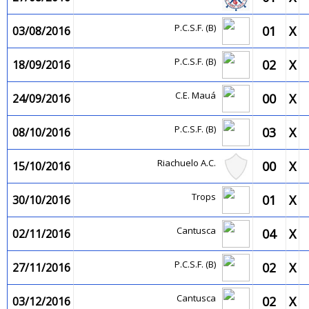
P.C.S.F. (B)
01
X
03/08/2016
P.C.S.F. (B)
02
X
18/09/2016
C.E. Mauá
00
X
24/09/2016
P.C.S.F. (B)
03
X
08/10/2016
Riachuelo A.C.
00
X
15/10/2016
Trops
01
X
30/10/2016
Cantusca
04
X
02/11/2016
P.C.S.F. (B)
02
X
27/11/2016
Cantusca
02
X
03/12/2016