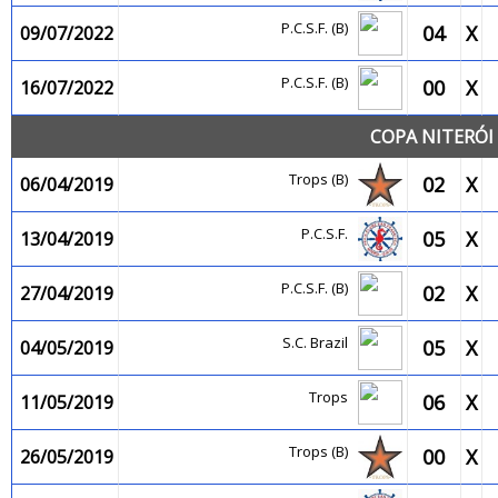
P.C.S.F. (B)
04
X
09/07/2022
P.C.S.F. (B)
00
X
16/07/2022
COPA NITERÓI 
Trops (B)
02
X
06/04/2019
P.C.S.F.
05
X
13/04/2019
P.C.S.F. (B)
02
X
27/04/2019
S.C. Brazil
05
X
04/05/2019
Trops
06
X
11/05/2019
Trops (B)
00
X
26/05/2019