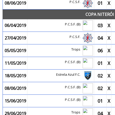
P.C.S.F.
01
X
08/06/2019
COPA NITERÓI 
P.C.S.F. (B)
03
X
06/04/2019
P.C.S.F.
04
X
27/04/2019
Trops
06
X
05/05/2019
P.C.S.F. (B)
01
X
11/05/2019
Estrela Azul F.C.
02
X
18/05/2019
P.C.S.F. (B)
02
X
08/06/2019
P.C.S.F. (B)
01
X
15/06/2019
Trops
04
X
29/06/2019