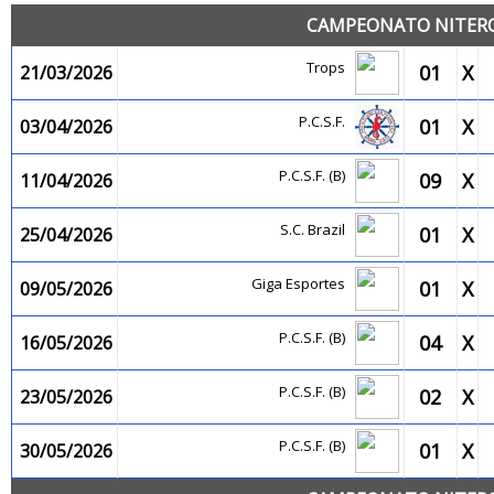
CAMPEONATO NITEROI
Trops
01
X
21/03/2026
P.C.S.F.
01
X
03/04/2026
P.C.S.F. (B)
09
X
11/04/2026
S.C. Brazil
01
X
25/04/2026
Giga Esportes
01
X
09/05/2026
P.C.S.F. (B)
04
X
16/05/2026
P.C.S.F. (B)
02
X
23/05/2026
P.C.S.F. (B)
01
X
30/05/2026