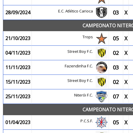
E.C. Atlético Carioca
03
X
28/09/2024
CAMPEONATO NITEROI
Trops
05
X
21/10/2023
Street Boy F.C.
02
X
04/11/2023
Fazendinha F.C.
03
X
11/11/2023
Street Boy F.C.
02
X
15/11/2023
Niterói F.C.
07
X
25/11/2023
CAMPEONATO NITEROI
P.C.S.F.
05
X
01/04/2023