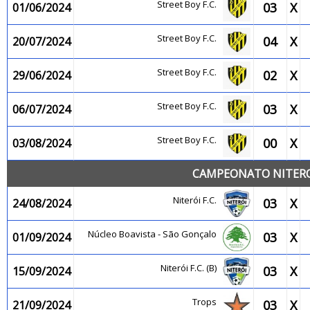
Street Boy F.C.
03
X
01/06/2024
Street Boy F.C.
04
X
20/07/2024
Street Boy F.C.
02
X
29/06/2024
Street Boy F.C.
03
X
06/07/2024
Street Boy F.C.
00
X
03/08/2024
CAMPEONATO NITEROI
Niterói F.C.
03
X
24/08/2024
Núcleo Boavista - São Gonçalo
03
X
01/09/2024
Niterói F.C. (B)
03
X
15/09/2024
Trops
03
X
21/09/2024