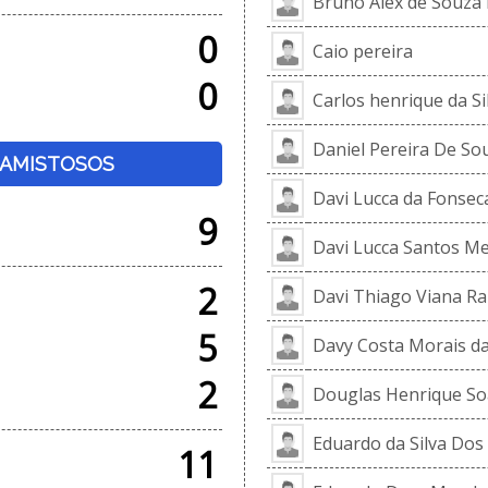
Bruno Alex de Souza 
0
Caio pereira
0
Carlos henrique da Sil
Daniel Pereira De So
+ AMISTOSOS
Davi Lucca da Fonseca
9
Davi Lucca Santos M
2
Davi Thiago Viana Ra
5
Davy Costa Morais da
2
Douglas Henrique Soa
Eduardo da Silva Dos
11