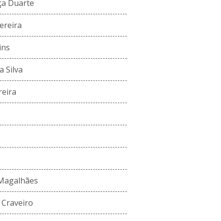
ça Duarte
ereira
ins
a Silva
reira
Magalhães
 Craveiro