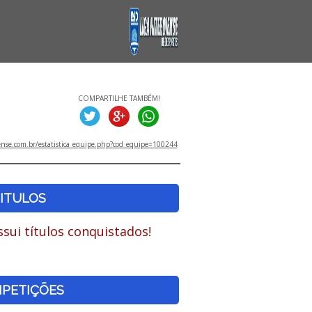
COMPARTILHE TAMBÉM!
ense.com.br/estatistica_equipe.php?cod_equipe=100244
ITULOS
sui títulos conquistados!
PETIÇÕES