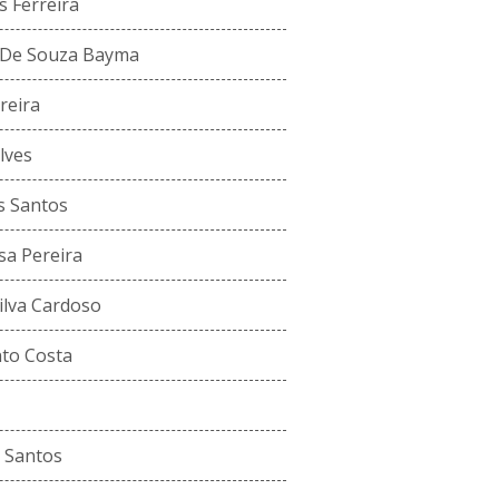
 Ferreira
s De Souza Bayma
reira
lves
s Santos
sa Pereira
ilva Cardoso
nto Costa
a Santos