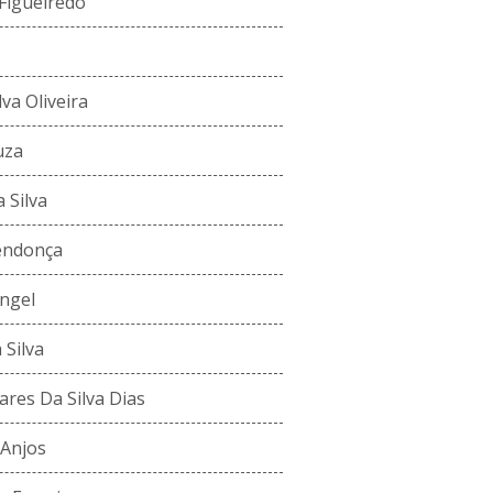
Figueiredo
va Oliveira
uza
 Silva
endonça
ngel
 Silva
res Da Silva Dias
 Anjos