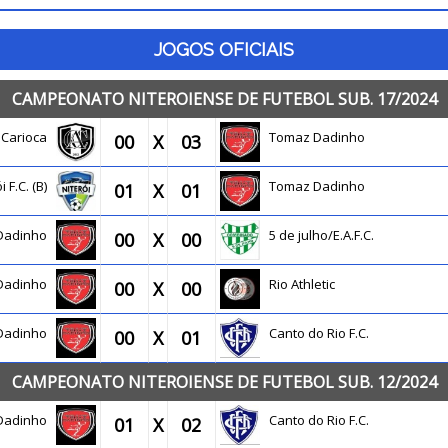
JOGOS OFICIAIS
CAMPEONATO NITEROIENSE DE FUTEBOL SUB. 17/2024
co Carioca
Tomaz Dadinho
00
X
03
i F.C. (B)
Tomaz Dadinho
01
X
01
Dadinho
5 de julho/E.A.F.C.
00
X
00
Dadinho
Rio Athletic
00
X
00
Dadinho
Canto do Rio F.C.
00
X
01
CAMPEONATO NITEROIENSE DE FUTEBOL SUB. 12/2024
Dadinho
Canto do Rio F.C.
01
X
02