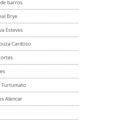
 de barros
al Brye
va Esteves
ouza Cardoso
Cortes
es
s Furtumato
s Alencar