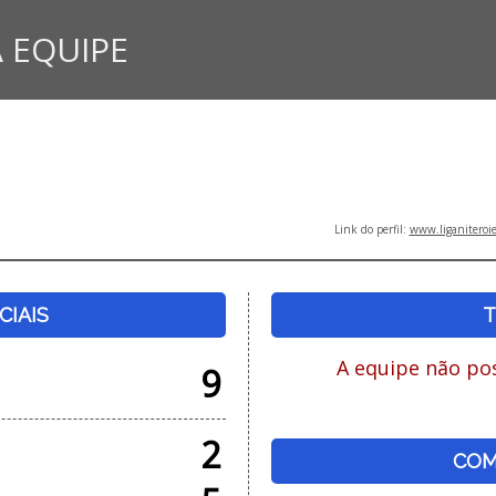
 EQUIPE
Link do perfil:
www.liganiteroi
CIAIS
T
A equipe não pos
9
2
COM