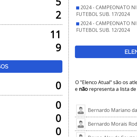
5
2024 - CAMPEONATO NI
2
FUTEBOL SUB. 17/2024
2024 - CAMPEONATO NI
FUTEBOL SUB. 12/2024
11
9
ELE
SOS
0
O "Elenco Atual" são os at
e
não
representa a lista de
0
Bernardo Mariano da 
0
Bernardo Morais Rod
0