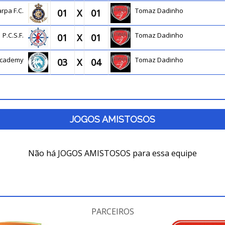
arpa F.C.
Tomaz Dadinho
01
X
01
P.C.S.F.
Tomaz Dadinho
01
X
01
 Academy
Tomaz Dadinho
03
X
04
JOGOS AMISTOSOS
Não há JOGOS AMISTOSOS para essa equipe
PARCEIROS