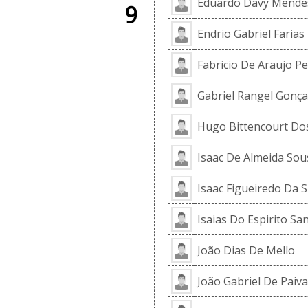
Eduardo Davy Mendes
9
Endrio Gabriel Faria
Fabricio De Araujo Pe
Gabriel Rangel Gonça
Hugo Bittencourt Do
Isaac De Almeida Sou
Isaac Figueiredo Da S
Isaias Do Espirito Sa
João Dias De Mello
João Gabriel De Paiv