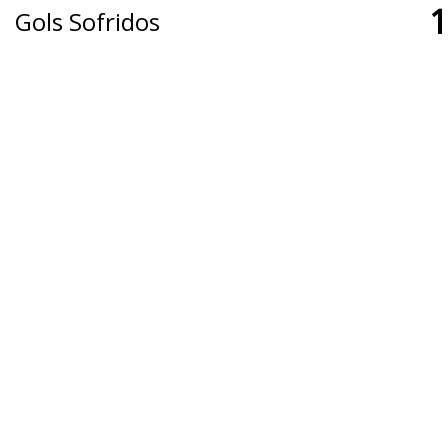
1
Gols Sofridos