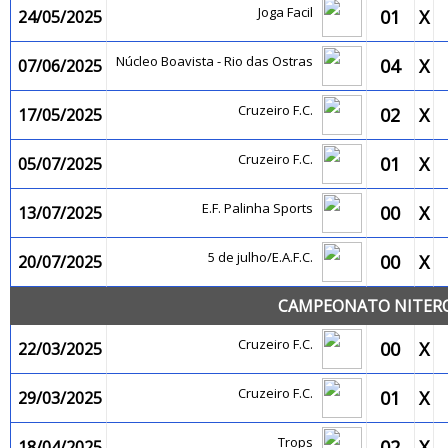
Joga Facil
01
X
24/05/2025
Núcleo Boavista - Rio das Ostras
04
X
07/06/2025
Cruzeiro F.C.
02
X
17/05/2025
Cruzeiro F.C.
01
X
05/07/2025
E.F. Palinha Sports
00
X
13/07/2025
5 de julho/E.A.F.C.
00
X
20/07/2025
CAMPEONATO NITEROI
Cruzeiro F.C.
00
X
22/03/2025
Cruzeiro F.C.
01
X
29/03/2025
Trops
02
X
18/04/2025