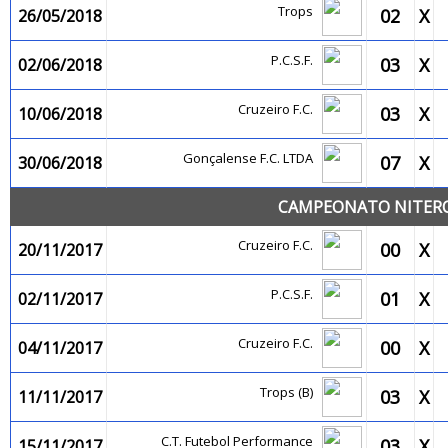
Trops
02
X
26/05/2018
P.C.S.F.
03
X
02/06/2018
Cruzeiro F.C.
03
X
10/06/2018
Gonçalense F.C. LTDA
07
X
30/06/2018
CAMPEONATO NITEROI
Cruzeiro F.C.
00
X
20/11/2017
P.C.S.F.
01
X
02/11/2017
Cruzeiro F.C.
00
X
04/11/2017
Trops (B)
03
X
11/11/2017
C.T. Futebol Performance
03
X
15/11/2017