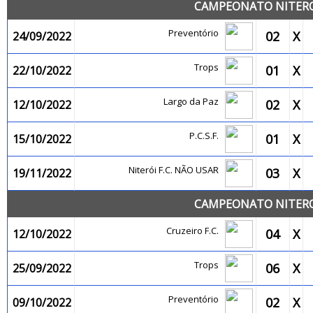
CAMPEONATO NITEROI
Preventório
02
X
24/09/2022
Trops
01
X
22/10/2022
Largo da Paz
02
X
12/10/2022
P.C.S.F.
01
X
15/10/2022
Niterói F.C. NÃO USAR
03
X
19/11/2022
CAMPEONATO NITEROI
Cruzeiro F.C.
04
X
12/10/2022
Trops
06
X
25/09/2022
Preventório
02
X
09/10/2022