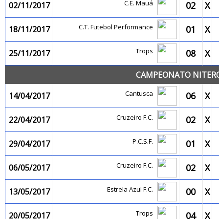
C.E. Mauá
02
X
02/11/2017
C.T. Futebol Performance
01
X
18/11/2017
Trops
08
X
25/11/2017
CAMPEONATO NITEROI
Cantusca
06
X
14/04/2017
Cruzeiro F.C.
02
X
22/04/2017
P.C.S.F.
01
X
29/04/2017
Cruzeiro F.C.
02
X
06/05/2017
Estrela Azul F.C.
00
X
13/05/2017
Trops
04
X
20/05/2017