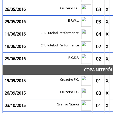
Cruzeiro F.C.
03
X
26/05/2016
E.F.W.L.
03
X
29/05/2016
C.T. Futebol Performance
04
X
11/06/2016
C.T. Futebol Performance
02
X
19/06/2016
P.C.S.F.
02
X
25/06/2016
COPA NITERÓI 
Cruzeiro F.C.
01
X
19/09/2015
Cruzeiro F.C.
00
X
26/09/2015
Gremio Niterói
01
X
03/10/2015