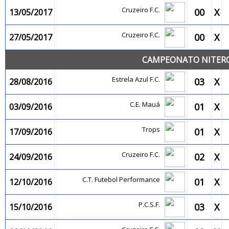
Cruzeiro F.C.
00
X
13/05/2017
Cruzeiro F.C.
00
X
27/05/2017
CAMPEONATO NITEROI
Estrela Azul F.C.
03
X
28/08/2016
C.E. Mauá
01
X
03/09/2016
Trops
01
X
17/09/2016
Cruzeiro F.C.
02
X
24/09/2016
C.T. Futebol Performance
01
X
12/10/2016
P.C.S.F.
03
X
15/10/2016