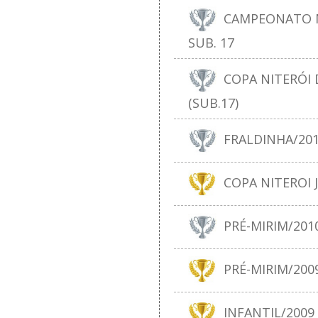
CAMPEONATO N
SUB. 17
COPA NITERÓI D
(SUB.17)
FRALDINHA/20
COPA NITEROI J
PRÉ-MIRIM/201
PRÉ-MIRIM/200
INFANTIL/2009