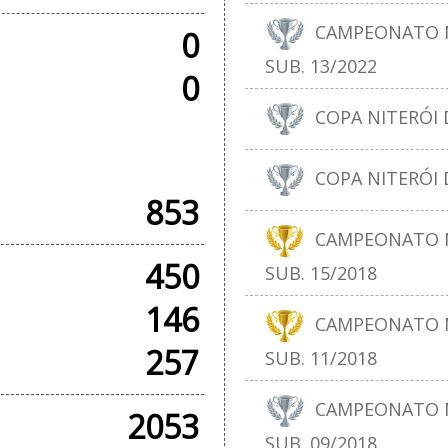
CAMPEONATO N
0
SUB. 13/2022
0
COPA NITERÓI D
+ AMISTOSOS
COPA NITERÓI D
853
CAMPEONATO N
450
SUB. 15/2018
146
CAMPEONATO N
257
SUB. 11/2018
CAMPEONATO N
2053
SUB. 09/2018