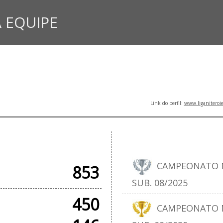
 EQUIPE
Link do perfil:
www.liganiteroi
CIAIS
T
CAMPEONATO N
853
SUB. 08/2025
450
CAMPEONATO N