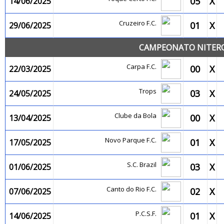
05
X
14/06/2025
Cruzeiro F.C.
01
X
29/06/2025
CAMPEONATO NITEROI
Carpa F.C.
00
X
22/03/2025
Trops
03
X
24/05/2025
Clube da Bola
00
X
13/04/2025
Novo Parque F.C.
01
X
17/05/2025
S.C. Brazil
03
X
01/06/2025
Canto do Rio F.C.
02
X
07/06/2025
P.C.S.F.
01
X
14/06/2025