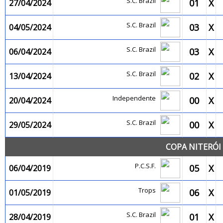
S.C. Brazil
01
X
27/04/2024
S.C. Brazil
03
X
04/05/2024
S.C. Brazil
03
X
06/04/2024
S.C. Brazil
02
X
13/04/2024
Independente
00
X
20/04/2024
S.C. Brazil
00
X
29/05/2024
COPA NITERÓI 
P.C.S.F.
05
X
06/04/2019
Trops
06
X
01/05/2019
S.C. Brazil
01
X
28/04/2019