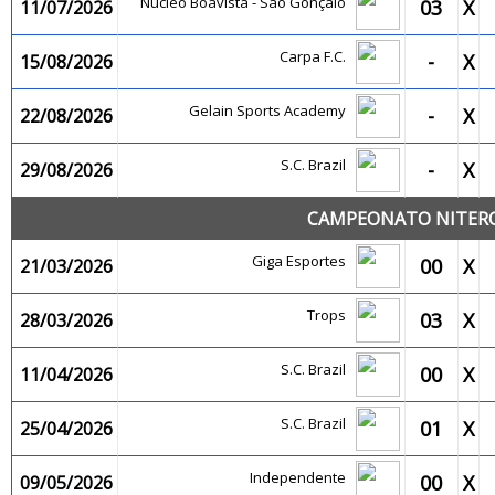
Núcleo Boavista - São Gonçalo
03
X
11/07/2026
Carpa F.C.
-
X
15/08/2026
Gelain Sports Academy
-
X
22/08/2026
S.C. Brazil
-
X
29/08/2026
CAMPEONATO NITEROI
Giga Esportes
00
X
21/03/2026
Trops
03
X
28/03/2026
S.C. Brazil
00
X
11/04/2026
S.C. Brazil
01
X
25/04/2026
Independente
00
X
09/05/2026