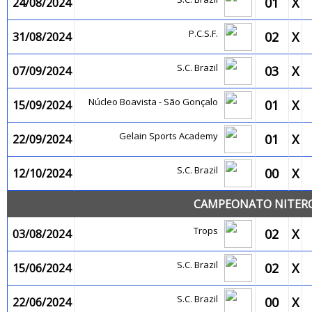
01
X
24/08/2024
P.C.S.F.
02
X
31/08/2024
S.C. Brazil
03
X
07/09/2024
Núcleo Boavista - São Gonçalo
01
X
15/09/2024
Gelain Sports Academy
01
X
22/09/2024
S.C. Brazil
00
X
12/10/2024
CAMPEONATO NITEROI
Trops
02
X
03/08/2024
S.C. Brazil
02
X
15/06/2024
S.C. Brazil
00
X
22/06/2024