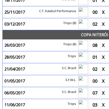
01
X
18/11/2017
C.T. Futebol Performance
00
X
25/11/2017
Trops (B)
02
X
03/12/2017
COPA NITERÓI 
Trops (B)
08
X
26/03/2017
Trops
01
X
28/05/2017
S.C. Brazil
02
X
21/04/2017
E.F.W.L.
00
X
01/05/2017
S.C. Brazil
07
X
06/05/2017
Trops
03
X
11/06/2017