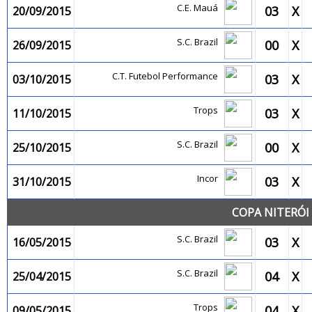
C.E. Mauá
03
X
20/09/2015
S.C. Brazil
00
X
26/09/2015
C.T. Futebol Performance
03
X
03/10/2015
Trops
03
X
11/10/2015
S.C. Brazil
00
X
25/10/2015
Incor
03
X
31/10/2015
COPA NITERÓI 
S.C. Brazil
03
X
16/05/2015
S.C. Brazil
04
X
25/04/2015
Trops
04
X
09/05/2015