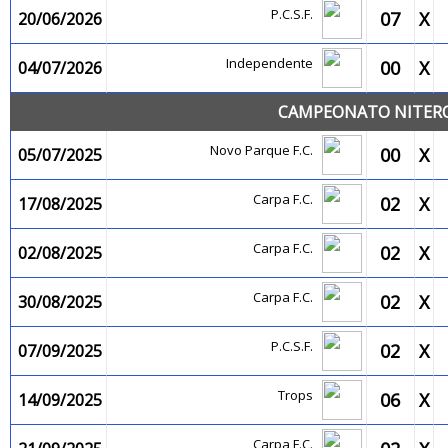
P.C.S.F.
07
X
20/06/2026
Independente
00
X
04/07/2026
CAMPEONATO NITEROI
Novo Parque F.C.
00
X
05/07/2025
Carpa F.C.
02
X
17/08/2025
Carpa F.C.
02
X
02/08/2025
Carpa F.C.
02
X
30/08/2025
P.C.S.F.
02
X
07/09/2025
Trops
06
X
14/09/2025
Carpa F.C.