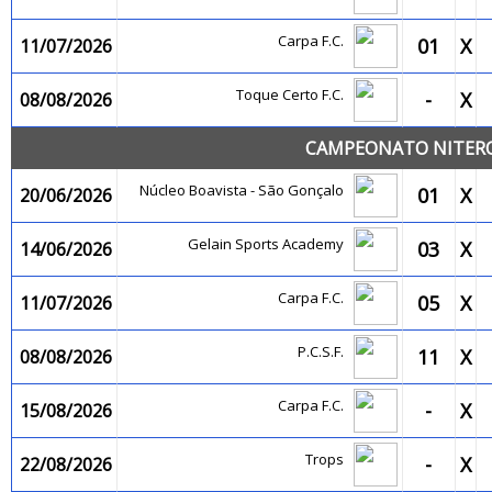
Carpa F.C.
01
X
11/07/2026
Toque Certo F.C.
-
X
08/08/2026
CAMPEONATO NITEROI
Núcleo Boavista - São Gonçalo
01
X
20/06/2026
Gelain Sports Academy
03
X
14/06/2026
Carpa F.C.
05
X
11/07/2026
P.C.S.F.
11
X
08/08/2026
Carpa F.C.
-
X
15/08/2026
Trops
-
X
22/08/2026