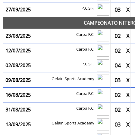
P.C.S.F.
03
X
27/09/2025
CAMPEONATO NITEROI
Carpa F.C.
02
X
23/08/2025
Carpa F.C.
02
X
12/07/2025
P.C.S.F.
04
X
02/08/2025
Gelain Sports Academy
03
X
09/08/2025
Carpa F.C.
02
X
16/08/2025
Carpa F.C.
02
X
31/08/2025
Gelain Sports Academy
03
X
13/09/2025