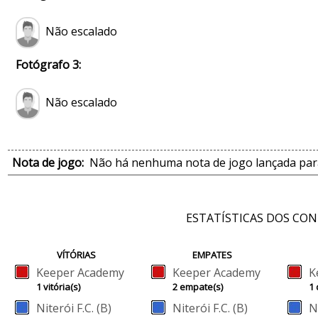
Não escalado
Fotógrafo 3:
Não escalado
Nota de jogo:
Não há nenhuma nota de jogo lançada para
ESTATÍSTICAS DOS CO
VÍTÓRIAS
EMPATES
Keeper Academy
Keeper Academy
K
1 vitória(s)
2 empate(s)
1 
Niterói F.C. (B)
Niterói F.C. (B)
N