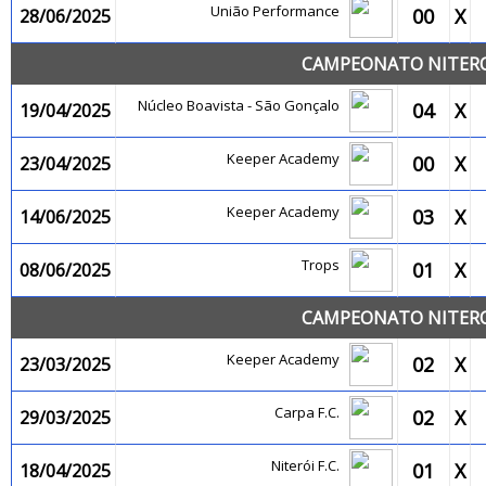
União Performance
00
X
28/06/2025
CAMPEONATO NITEROI
Núcleo Boavista - São Gonçalo
04
X
19/04/2025
Keeper Academy
00
X
23/04/2025
Keeper Academy
03
X
14/06/2025
Trops
01
X
08/06/2025
CAMPEONATO NITEROI
Keeper Academy
02
X
23/03/2025
Carpa F.C.
02
X
29/03/2025
Niterói F.C.
01
X
18/04/2025