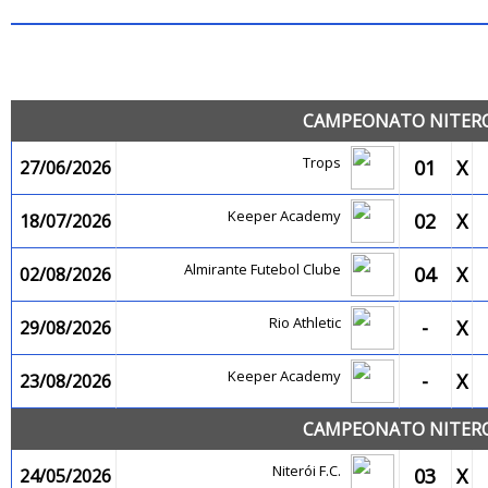
JO
CAMPEONATO NITEROI
Trops
01
X
27/06/2026
Keeper Academy
02
X
18/07/2026
Almirante Futebol Clube
04
X
02/08/2026
Rio Athletic
-
X
29/08/2026
Keeper Academy
-
X
23/08/2026
CAMPEONATO NITEROI
Niterói F.C.
03
X
24/05/2026