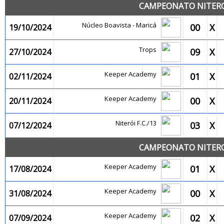
CAMPEONATO NITEROI
Núcleo Boavista - Maricá
00
X
19/10/2024
Trops
09
X
27/10/2024
Keeper Academy
01
X
02/11/2024
Keeper Academy
00
X
20/11/2024
Niterói F.C./13
03
X
07/12/2024
CAMPEONATO NITEROI
Keeper Academy
01
X
17/08/2024
Keeper Academy
00
X
31/08/2024
Keeper Academy
02
X
07/09/2024