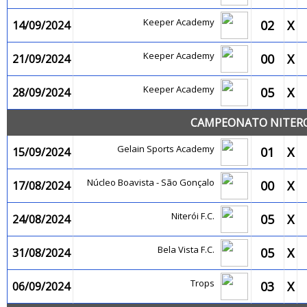
Keeper Academy
02
X
14/09/2024
Keeper Academy
00
X
21/09/2024
Keeper Academy
05
X
28/09/2024
CAMPEONATO NITEROI
Gelain Sports Academy
01
X
15/09/2024
Núcleo Boavista - São Gonçalo
00
X
17/08/2024
Niterói F.C.
05
X
24/08/2024
Bela Vista F.C.
05
X
31/08/2024
Trops
03
X
06/09/2024