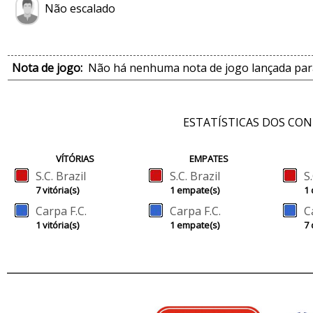
Não escalado
Nota de jogo:
Não há nenhuma nota de jogo lançada para
ESTATÍSTICAS DOS CO
VÍTÓRIAS
EMPATES
S.C. Brazil
S.C. Brazil
S
7 vitória(s)
1 empate(s)
1 
Carpa F.C.
Carpa F.C.
C
1 vitória(s)
1 empate(s)
7 