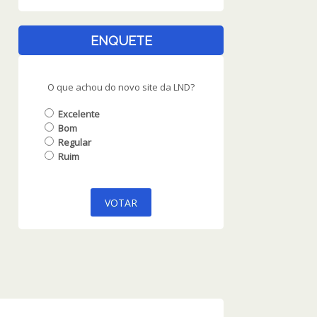
ENQUETE
O que achou do novo site da LND?
Excelente
Bom
Regular
Ruim