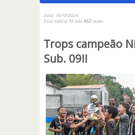
Data: 16/10/2024
Essa notícia foi lida
652
vezes
Trops campeão Ni
Sub. 09!!