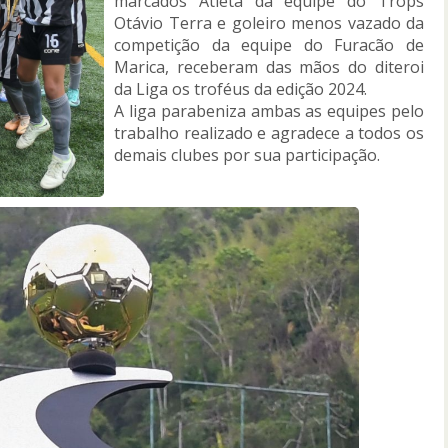
marcados Atleta da equipe do Trops
Otávio Terra e goleiro menos vazado da
competição da equipe do Furacão de
Marica, receberam das mãos do diteroi
da Liga os troféus da edição 2024.
A liga parabeniza ambas as equipes pelo
trabalho realizado e agradece a todos os
demais clubes por sua participação.