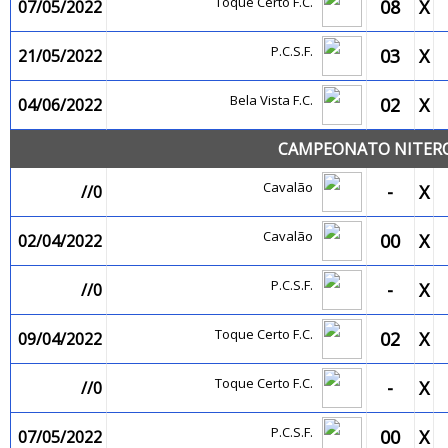
Toque Certo F.C.
08
X
07/05/2022
P.C.S.F.
03
X
21/05/2022
Bela Vista F.C.
02
X
04/06/2022
CAMPEONATO NITEROI
Cavalão
-
X
//0
Cavalão
00
X
02/04/2022
P.C.S.F.
-
X
//0
Toque Certo F.C.
02
X
09/04/2022
Toque Certo F.C.
-
X
//0
P.C.S.F.
00
X
07/05/2022