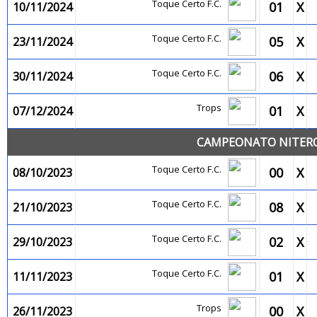
Toque Certo F.C.
01
X
10/11/2024
Toque Certo F.C.
05
X
23/11/2024
Toque Certo F.C.
06
X
30/11/2024
Trops
01
X
07/12/2024
CAMPEONATO NITEROI
Toque Certo F.C.
00
X
08/10/2023
Toque Certo F.C.
08
X
21/10/2023
Toque Certo F.C.
02
X
29/10/2023
Toque Certo F.C.
01
X
11/11/2023
Trops
00
X
26/11/2023