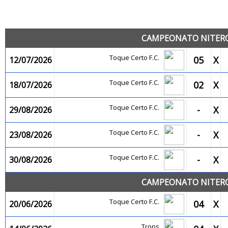
JO
CAMPEONATO NITEROI
Toque Certo F.C.
05
X
12/07/2026
Toque Certo F.C.
02
X
18/07/2026
Toque Certo F.C.
-
X
29/08/2026
Toque Certo F.C.
-
X
23/08/2026
Toque Certo F.C.
-
X
30/08/2026
CAMPEONATO NITEROI
Toque Certo F.C.
04
X
20/06/2026
Trops