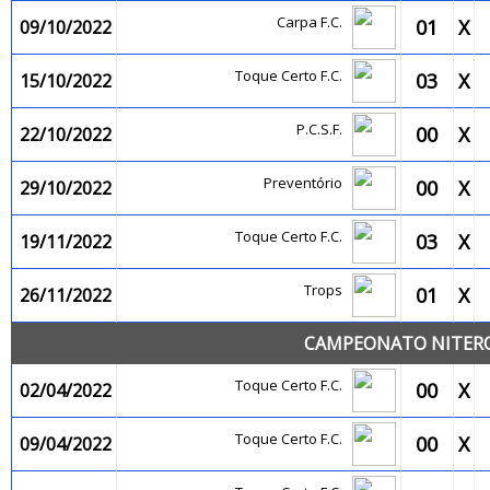
Carpa F.C.
01
X
09/10/2022
Toque Certo F.C.
03
X
15/10/2022
P.C.S.F.
00
X
22/10/2022
Preventório
00
X
29/10/2022
Toque Certo F.C.
03
X
19/11/2022
Trops
01
X
26/11/2022
CAMPEONATO NITEROI
Toque Certo F.C.
00
X
02/04/2022
Toque Certo F.C.
00
X
09/04/2022