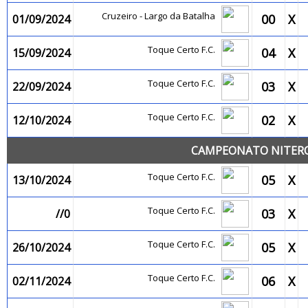
Cruzeiro - Largo da Batalha
00
X
01/09/2024
Toque Certo F.C.
04
X
15/09/2024
Toque Certo F.C.
03
X
22/09/2024
Toque Certo F.C.
02
X
12/10/2024
CAMPEONATO NITEROI
Toque Certo F.C.
05
X
13/10/2024
Toque Certo F.C.
03
X
//0
Toque Certo F.C.
05
X
26/10/2024
Toque Certo F.C.
06
X
02/11/2024