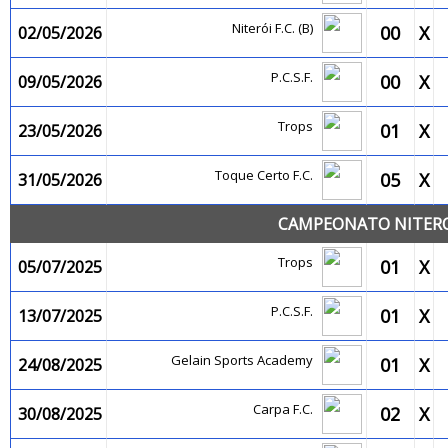
Niterói F.C. (B)
00
X
02/05/2026
P.C.S.F.
00
X
09/05/2026
Trops
01
X
23/05/2026
Toque Certo F.C.
05
X
31/05/2026
CAMPEONATO NITEROI
Trops
01
X
05/07/2025
P.C.S.F.
01
X
13/07/2025
Gelain Sports Academy
01
X
24/08/2025
Carpa F.C.
02
X
30/08/2025