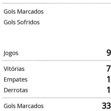
Gols Marcados
Gols Sofridos
JOGOS OFICIAIS + AMISTOSOS
9
Jogos
7
Vitórias
1
Empates
1
Derrotas
33
Gols Marcados