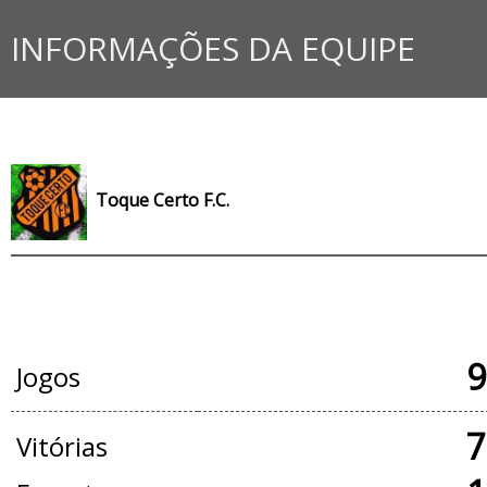
INFORMAÇÕES DA EQUIPE
Toque Certo F.C.
JOGOS OFICIAIS
9
Jogos
7
Vitórias