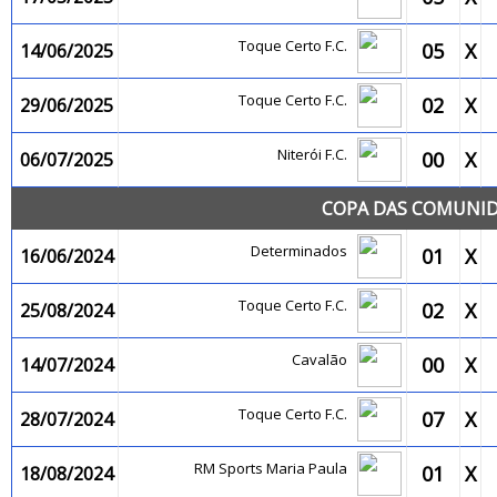
Toque Certo F.C.
05
X
14/06/2025
Toque Certo F.C.
02
X
29/06/2025
Niterói F.C.
00
X
06/07/2025
COPA DAS COMUNID
Determinados
01
X
16/06/2024
Toque Certo F.C.
02
X
25/08/2024
Cavalão
00
X
14/07/2024
Toque Certo F.C.
07
X
28/07/2024
RM Sports Maria Paula
01
X
18/08/2024