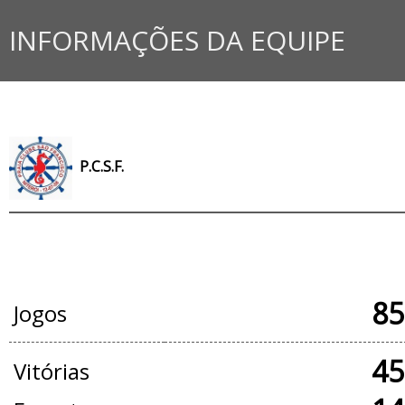
INFORMAÇÕES DA EQUIPE
P.C.S.F.
JOGOS OFICIAIS
85
Jogos
45
Vitórias