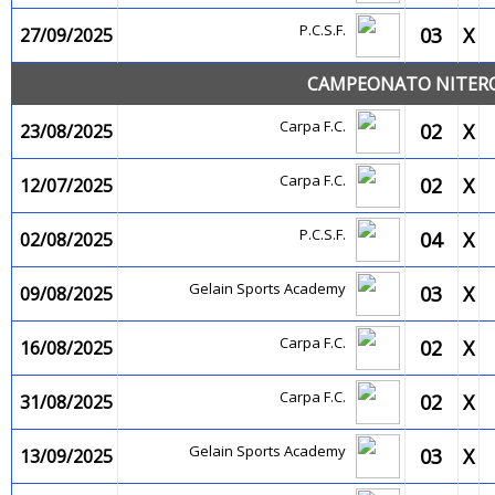
P.C.S.F.
03
X
27/09/2025
CAMPEONATO NITEROI
Carpa F.C.
02
X
23/08/2025
Carpa F.C.
02
X
12/07/2025
P.C.S.F.
04
X
02/08/2025
Gelain Sports Academy
03
X
09/08/2025
Carpa F.C.
02
X
16/08/2025
Carpa F.C.
02
X
31/08/2025
Gelain Sports Academy
03
X
13/09/2025