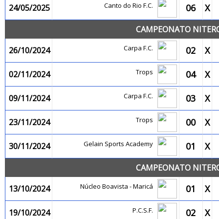
Canto do Rio F.C.
06
X
24/05/2025
CAMPEONATO NITEROI
Carpa F.C.
02
X
26/10/2024
Trops
04
X
02/11/2024
Carpa F.C.
03
X
09/11/2024
Trops
00
X
23/11/2024
Gelain Sports Academy
01
X
30/11/2024
CAMPEONATO NITEROI
Núcleo Boavista - Maricá
01
X
13/10/2024
P.C.S.F.
02
X
19/10/2024