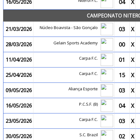
Niterói F.C.
04
X
16/05/2026
CAMPEONATO NITEROI
Núcleo Boavista - São Gonçalo
03
X
21/03/2026
Gelain Sports Academy
00
X
28/03/2026
Carpa F.C.
01
X
11/04/2026
Carpa F.C.
15
X
25/04/2026
Aliança Esporte
03
X
09/05/2026
P.C.S.F. (B)
04
X
16/05/2026
Carpa F.C.
03
X
23/05/2026
S.C. Brazil
02
X
30/05/2026