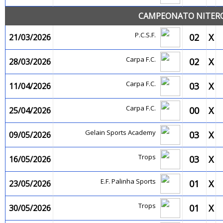
CAMPEONATO NITEROI
P.C.S.F.
02
X
21/03/2026
Carpa F.C.
02
X
28/03/2026
Carpa F.C.
03
X
11/04/2026
Carpa F.C.
00
X
25/04/2026
Gelain Sports Academy
03
X
09/05/2026
Trops
03
X
16/05/2026
E.F. Palinha Sports
01
X
23/05/2026
Trops
01
X
30/05/2026