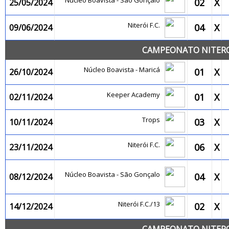
Núcleo Boavista - São Gonçalo
02
X
25/05/2024
Niterói F.C.
04
X
09/06/2024
CAMPEONATO NITEROI
Núcleo Boavista - Maricá
01
X
26/10/2024
Keeper Academy
01
X
02/11/2024
Trops
03
X
10/11/2024
Niterói F.C.
06
X
23/11/2024
Núcleo Boavista - São Gonçalo
04
X
08/12/2024
Niterói F.C./13
02
X
14/12/2024