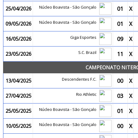
Núcleo Boavista - São Gonçalo
01
X
25/04/2026
Núcleo Boavista - São Gonçalo
01
X
09/05/2026
Giga Esportes
09
X
16/05/2026
S.C. Brazil
11
X
23/05/2026
CAMPEONATO NITEROI
Descendentes F.C.
00
X
13/04/2025
Rio Athletic
03
X
27/04/2025
Núcleo Boavista - São Gonçalo
01
X
25/05/2025
Núcleo Boavista - São Gonçalo
00
X
10/05/2025