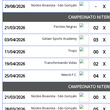
Núcleo Boavista - São Gonçalo
-
X
29/08/2026
CAMPEONATO NITEROI
Perolas Negras
02
X
21/03/2026
Gelain Sports Academy
03
X
03/04/2026
Trops
00
X
11/04/2026
Transformando Vidas
02
X
19/04/2026
Niterói F.C.
04
X
25/04/2026
CAMPEONATO NITEROI
Núcleo Boavista - São Gonçalo
00
X
21/03/2026
Núcleo Boavista - São Gonçalo
05
X
28/03/2026