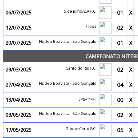
5 de julho/E.A.F.C.
01
X
06/07/2025
Trops
02
X
12/07/2025
Núcleo Boavista - São Gonçalo
01
X
20/07/2025
CAMPEONATO NITEROI
Canto do Rio F.C.
02
X
29/03/2025
Núcleo Boavista - São Gonçalo
04
X
27/04/2025
Joga Facil
00
X
13/04/2025
Núcleo Boavista - São Gonçalo
02
X
03/05/2025
Toque Certo F.C.
05
X
17/05/2025