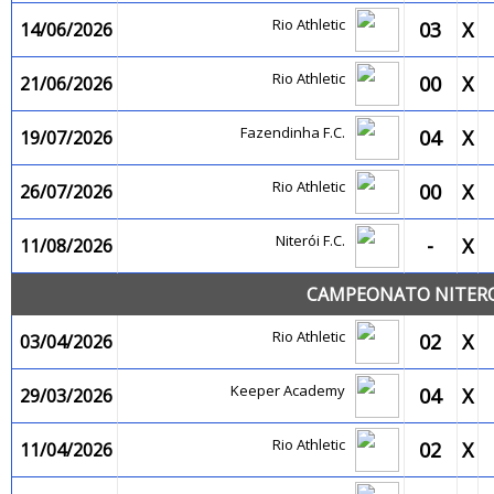
Rio Athletic
03
X
14/06/2026
Rio Athletic
00
X
21/06/2026
Fazendinha F.C.
04
X
19/07/2026
Rio Athletic
00
X
26/07/2026
Niterói F.C.
-
X
11/08/2026
CAMPEONATO NITEROI
Rio Athletic
02
X
03/04/2026
Keeper Academy
04
X
29/03/2026
Rio Athletic
02
X
11/04/2026