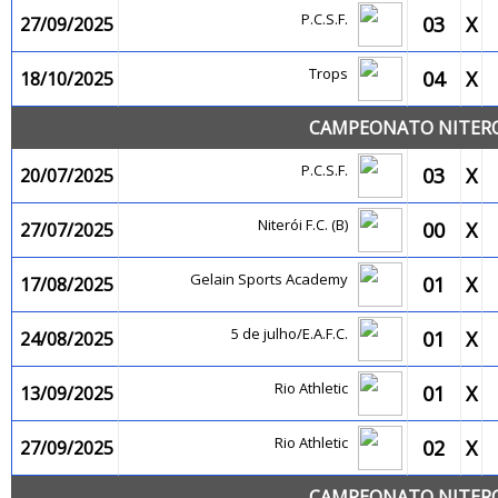
P.C.S.F.
03
X
27/09/2025
Trops
04
X
18/10/2025
CAMPEONATO NITEROI
P.C.S.F.
03
X
20/07/2025
Niterói F.C. (B)
00
X
27/07/2025
Gelain Sports Academy
01
X
17/08/2025
5 de julho/E.A.F.C.
01
X
24/08/2025
Rio Athletic
01
X
13/09/2025
Rio Athletic
02
X
27/09/2025
CAMPEONATO NITEROI