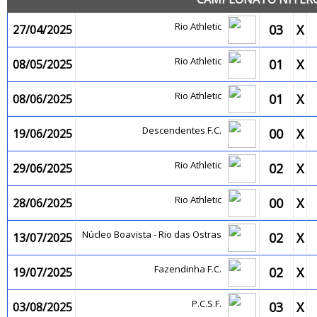
Rio Athletic
03
X
27/04/2025
Rio Athletic
01
X
08/05/2025
Rio Athletic
01
X
08/06/2025
Descendentes F.C.
00
X
19/06/2025
Rio Athletic
02
X
29/06/2025
Rio Athletic
00
X
28/06/2025
Núcleo Boavista - Rio das Ostras
02
X
13/07/2025
Fazendinha F.C.
02
X
19/07/2025
P.C.S.F.
03
X
03/08/2025