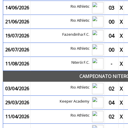
Rio Athletic
03
X
14/06/2026
Rio Athletic
00
X
21/06/2026
Fazendinha F.C.
04
X
19/07/2026
Rio Athletic
00
X
26/07/2026
Niterói F.C.
-
X
11/08/2026
CAMPEONATO NITEROI
Rio Athletic
02
X
03/04/2026
Keeper Academy
04
X
29/03/2026
Rio Athletic
02
X
11/04/2026