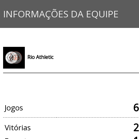
INFORMAÇÕES DA EQUIPE
Rio Athletic
JOGOS OFICIAIS
6
Jogos
2
Vitórias