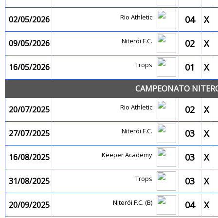
Rio Athletic
04
X
02/05/2026
Niterói F.C.
02
X
09/05/2026
Trops
01
X
16/05/2026
CAMPEONATO NITEROI
Rio Athletic
02
X
20/07/2025
Niterói F.C.
03
X
27/07/2025
Keeper Academy
03
X
16/08/2025
Trops
03
X
31/08/2025
Niterói F.C. (B)
04
X
20/09/2025