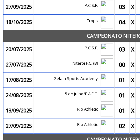
P.C.S.F.
03
X
27/09/2025
Trops
04
X
18/10/2025
CAMPEONATO NITEROI
P.C.S.F.
03
X
20/07/2025
Niterói F.C. (B)
00
X
27/07/2025
Gelain Sports Academy
01
X
17/08/2025
5 de julho/E.A.F.C.
01
X
24/08/2025
Rio Athletic
01
X
13/09/2025
Rio Athletic
02
X
27/09/2025
CAMPEONATO NITEROI