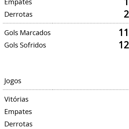
1
Empates
2
Derrotas
11
Gols Marcados
12
Gols Sofridos
AMISTOSOS
Jogos
Vitórias
Empates
Derrotas