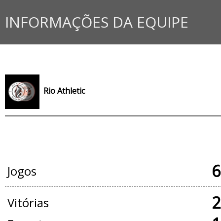
INFORMAÇÕES DA EQUIPE
Rio Athletic
JOGOS OFICIAIS
6
Jogos
2
Vitórias