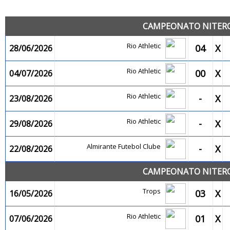
JO
CAMPEONATO NITEROI
Rio Athletic
04
X
28/06/2026
Rio Athletic
00
X
04/07/2026
Rio Athletic
-
X
23/08/2026
Rio Athletic
-
X
29/08/2026
Almirante Futebol Clube
-
X
22/08/2026
CAMPEONATO NITEROI
Trops
03
X
16/05/2026
Rio Athletic
01
X
07/06/2026