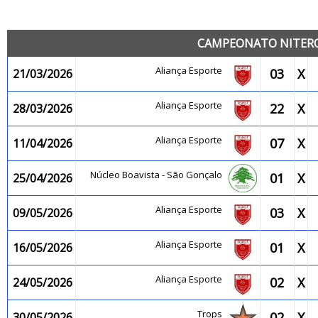
JO
CAMPEONATO NITEROI
Aliança Esporte
03
X
21/03/2026
Aliança Esporte
22
X
28/03/2026
Aliança Esporte
07
X
11/04/2026
Núcleo Boavista - São Gonçalo
01
X
25/04/2026
Aliança Esporte
03
X
09/05/2026
Aliança Esporte
01
X
16/05/2026
Aliança Esporte
02
X
24/05/2026
Trops
02
X
30/05/2026