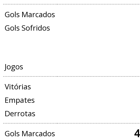
Gols Marcados
Gols Sofridos
JOGOS OFICIAIS + AMISTOSOS
Jogos
Vitórias
Empates
Derrotas
4
Gols Marcados