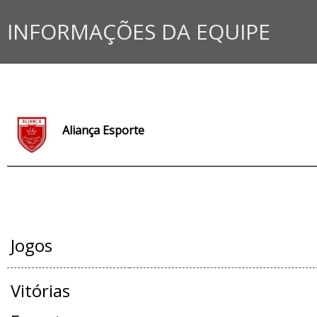
INFORMAÇÕES DA EQUIPE
Aliança Esporte
JOGOS OFICIAIS
Jogos
Vitórias